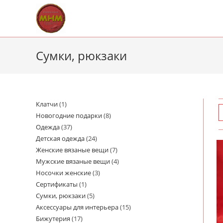
Перейти
к
содержимому
Сумки, рюкзаки
Клатчи
1
1
Новогодние подарки
8
8
товар
Одежда
37
37
товаров
Детская одежда
24
24
товаров
Женские вязаные вещи
7
7
товара
Мужские вязаные вещи
4
4
товаров
Носочки женские
3
3
товара
Сертификаты
1
1
товара
Сумки, рюкзаки
5
5
товар
Аксессуары для интерьера
15
15
товаров
Бижутерия
17
17
товаров