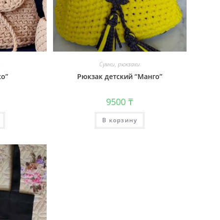
и
Сумки, рюкзаки
ко”
Рюкзак детский “Манго”
9500
₸
В корзину