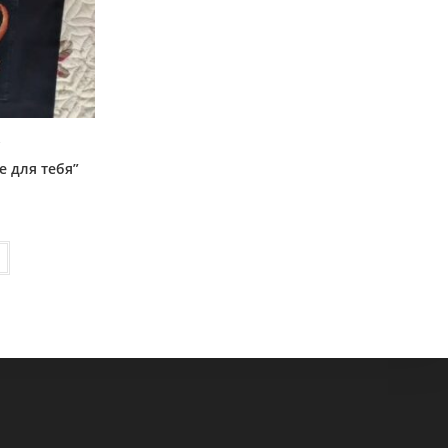
и
 для тебя”