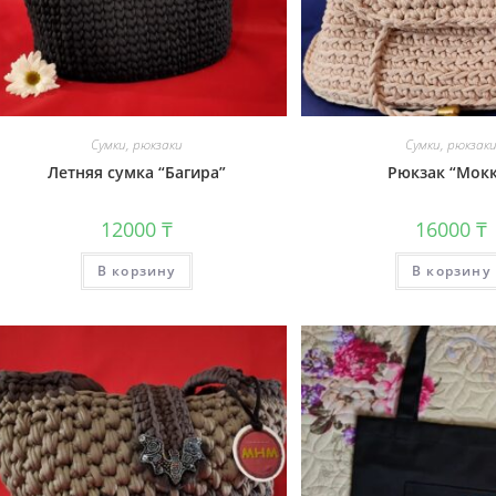
Сумки, рюкзаки
Сумки, рюкзак
Летняя сумка “Багира”
Рюкзак “Мок
12000
₸
16000
₸
В корзину
В корзину