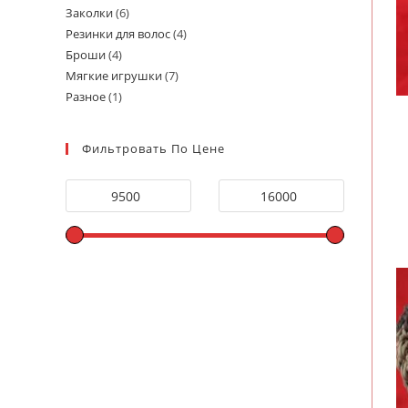
Заколки
6
6
товаров
Резинки для волос
4
4
товаров
Броши
4
4
товара
Мягкие игрушки
7
7
товара
Разное
1
1
товаров
товар
Фильтровать По Цене